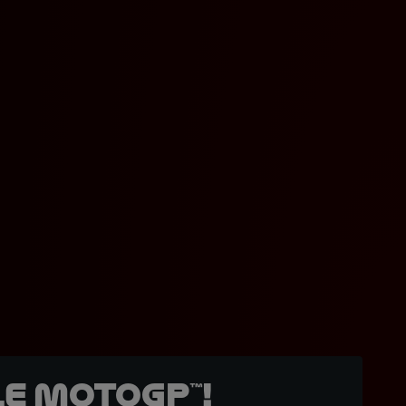
e MotoGP™!