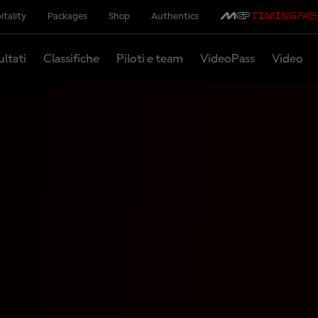
itality
Packages
Shop
Authentics
ultati
Classifiche
Piloti e team
VideoPass
Video