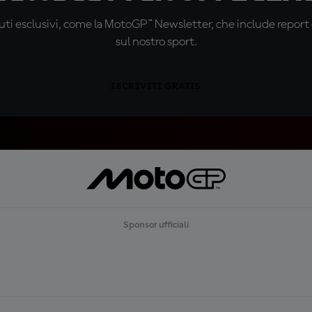
ti esclusivi, come la MotoGP™ Newsletter, che include report de
sul nostro sport.
ISCRIVITI GRATIS
Sponsor ufficiali