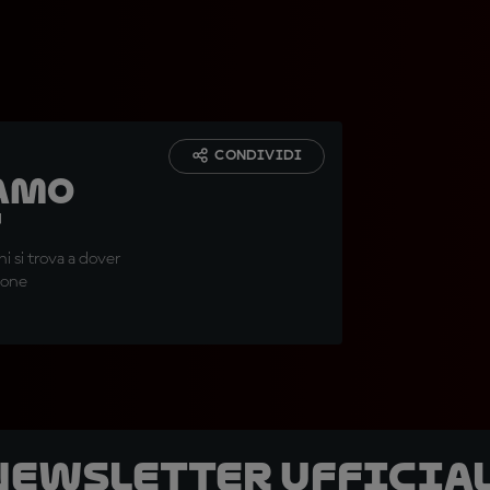
CONDIVIDI
"Amo
"
hi si trova a dover
ione
 newsletter ufficial