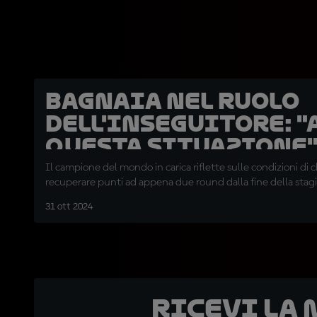
Bagnaia nel ruolo
dell'inseguitore: 
questa situazione
Il campione del mondo in carica riflette sulle condizioni di c
recuperare punti ad appena due round dalla fine della stag
31 ott 2024
Ricevi la