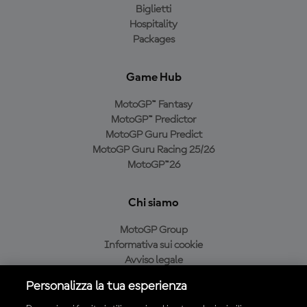
Biglietti
Hospitality
Packages
Game Hub
MotoGP™ Fantasy
MotoGP™ Predictor
MotoGP Guru Predict
MotoGP Guru Racing 25/26
MotoGP™26
Chi siamo
MotoGP Group
Informativa sui cookie
Avviso legale
Informativa sulla privacy
Personalizza la tua esperienza
Condizioni di acquisto