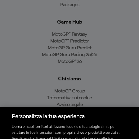
Packages
Game Hub
MotoGP™ Fantasy
MotoGP™ Predictor
MotoGP Guru Predict
MotoGP Guru Racing 25/26
MotoGP™26
Chi siamo
MotoGP Group
Informativa sui cookie
Avviso legale
Informativa sulla privacy
Personalizza la tua esperienza
Condizioni di acquisto
Dorna e i suoi fornitori utilizzano i cookie e tecnologie simili per
valutare le tue interazioni con i propri siti web, prodotti e servizi al
fine di mostrarti una pubblicità personalizzata basata sulle tue