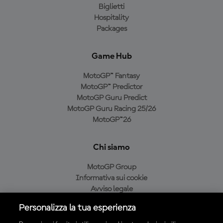
Biglietti
Hospitality
Packages
Game Hub
MotoGP™ Fantasy
MotoGP™ Predictor
MotoGP Guru Predict
MotoGP Guru Racing 25/26
MotoGP™26
Chi siamo
MotoGP Group
Informativa sui cookie
Avviso legale
Informativa sulla privacy
Personalizza la tua esperienza
Condizioni di acquisto