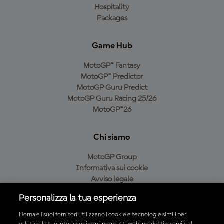
Hospitality
Packages
Game Hub
MotoGP™ Fantasy
MotoGP™ Predictor
MotoGP Guru Predict
MotoGP Guru Racing 25/26
MotoGP™26
Chi siamo
MotoGP Group
Informativa sui cookie
Avviso legale
Informativa sulla privacy
Personalizza la tua esperienza
Condizioni di acquisto
Dorna e i suoi fornitori utilizzano i cookie e tecnologie simili per