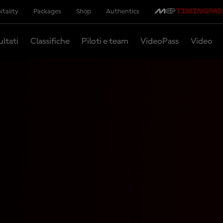
itality
Packages
Shop
Authentics
ultati
Classifiche
Piloti e team
VideoPass
Video