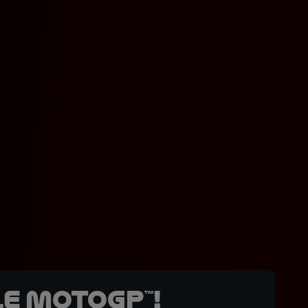
e MotoGP™!