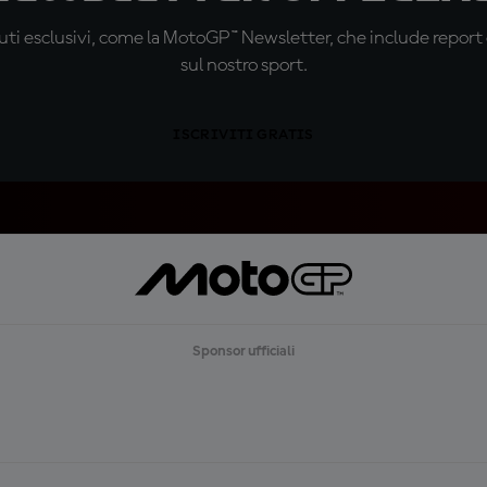
ti esclusivi, come la MotoGP™ Newsletter, che include report de
sul nostro sport.
ISCRIVITI GRATIS
Sponsor ufficiali