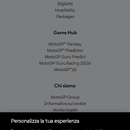
Biglietti
Hospitality
Packages
Game Hub
MotoGP™ Fantasy
MotoGP™ Predictor
MotoGP Guru Predict
MotoGP Guru Racing 25/26
MotoGP™26
Chi siamo
MotoGP Group
Informativa sui cookie
Avviso legale
Informativa sulla privacy
Personalizza la tua esperienza
Condizioni di acquisto