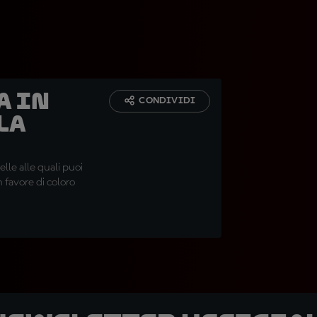
a in
CONDIVIDI
la
lle alle quali puoi
 favore di coloro