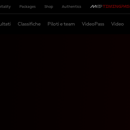
itality
Packages
Shop
Authentics
ultati
Classifiche
Piloti e team
VideoPass
Video