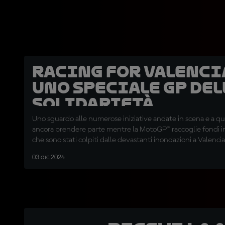
Racing for Valenci
uno speciale GP del
Solidarietà
Uno sguardo alle numerose iniziative andate in scena e a que
ancora prendere parte mentre la MotoGP™ raccoglie fondi in
che sono stati colpiti dalle devastanti inondazioni a Valencia
03 dic 2024