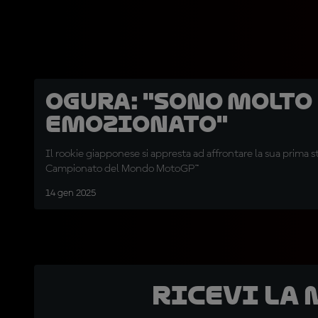
Ogura: "Sono molto
emozionato"
Il rookie giapponese si appresta ad affrontare la sua prima 
Campionato del Mondo MotoGP™
14 gen 2025
Ricevi la