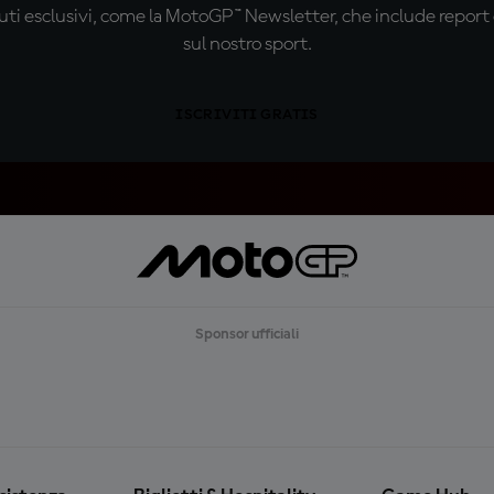
ti esclusivi, come la MotoGP™ Newsletter, che include report de
sul nostro sport.
ISCRIVITI GRATIS
Sponsor ufficiali