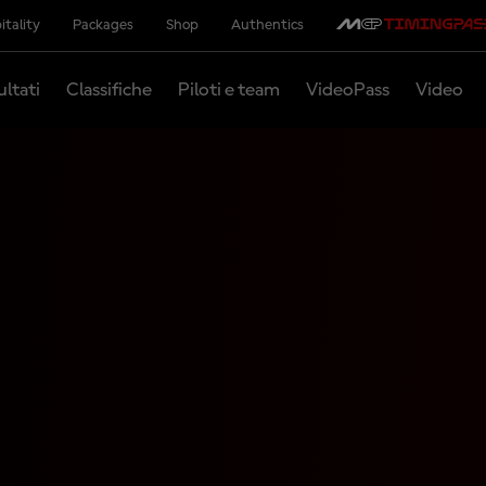
itality
Packages
Shop
Authentics
ultati
Classifiche
Piloti e team
VideoPass
Video