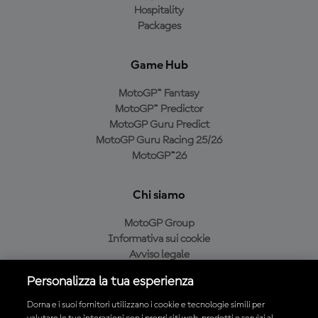
Hospitality
Packages
Game Hub
MotoGP™ Fantasy
MotoGP™ Predictor
MotoGP Guru Predict
MotoGP Guru Racing 25/26
MotoGP™26
Chi siamo
MotoGP Group
Informativa sui cookie
Avviso legale
Informativa sulla privacy
Personalizza la tua esperienza
Condizioni di acquisto
Dorna e i suoi fornitori utilizzano i cookie e tecnologie simili per