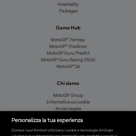
Hospitality
Packages
Game Hub
MotoGP™ Fantasy
MotoGP™ Predictor
MotoGP Guru Predict
MotoGP Guru Racing 25/26
MotoGP™26
Chi siamo
MotoGP Group
Informativa sui cookie
Avviso legale
Informativa sulla privacy
Personalizza la tua esperienza
Condizioni di acquisto
Dorna e i suoi fornitori utilizzano i cookie e tecnologie simili per