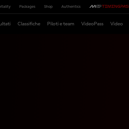
itality
Packages
Shop
Authentics
ultati
Classifiche
Piloti e team
VideoPass
Video