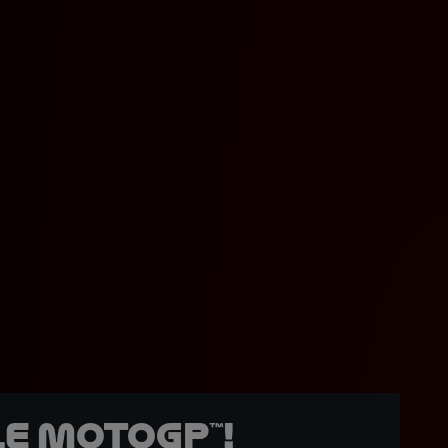
e MotoGP™!