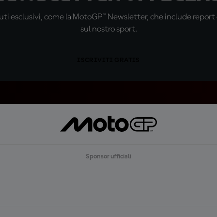
ti esclusivi, come la MotoGP™ Newsletter, che include report de
sul nostro sport.
ISCRIVITI GRATIS
Sponsor ufficiali