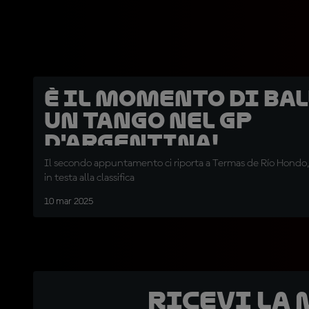
È il momento di ba
un tango nel GP
d'Argentina!
Il secondo appuntamento ci riporta a Termas de Río Hondo
in testa alla classifica
10 mar 2025
Ricevi la