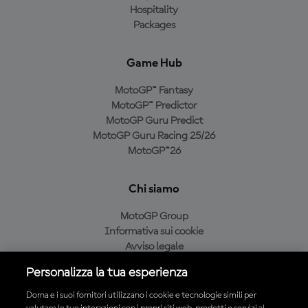
Hospitality
Packages
Game Hub
MotoGP™ Fantasy
MotoGP™ Predictor
MotoGP Guru Predict
MotoGP Guru Racing 25/26
MotoGP™26
Chi siamo
MotoGP Group
Informativa sui cookie
Avviso legale
Informativa sulla privacy
Personalizza la tua esperienza
Condizioni di acquisto
Dorna e i suoi fornitori utilizzano i cookie e tecnologie simili per