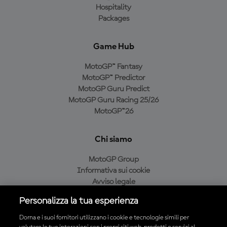
Hospitality
Packages
Game Hub
MotoGP™ Fantasy
MotoGP™ Predictor
MotoGP Guru Predict
MotoGP Guru Racing 25/26
MotoGP™26
Chi siamo
MotoGP Group
Informativa sui cookie
Avviso legale
Informativa sulla privacy
Personalizza la tua esperienza
Condizioni di acquisto
Dorna e i suoi fornitori utilizzano i cookie e tecnologie simili per