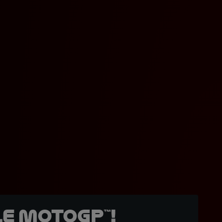
e MotoGP™!