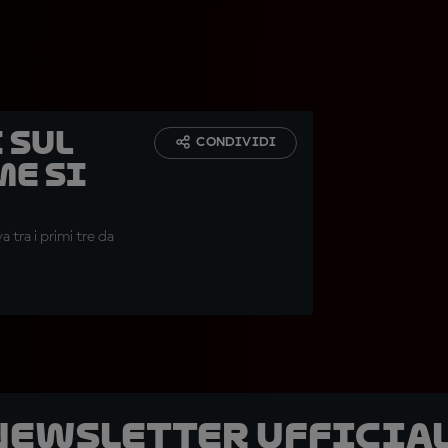
 sul
CONDIVIDI
me si
tra i primi tre da
 newsletter ufficial