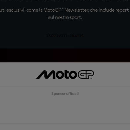
ti esclusivi, come la MotoGP™ Newsletter, che include report de
sul nostro sport.
ISCRIVITI GRATIS
Sponsor ufficiali