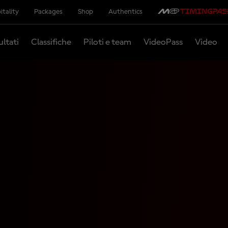
itality
Packages
Shop
Authentics
ultati
Classifiche
Piloti e team
VideoPass
Video