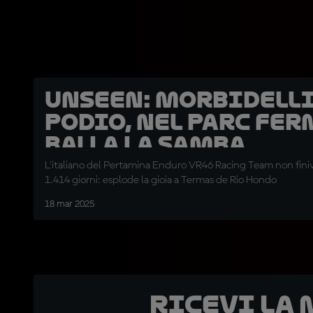
UNSEEN: Morbidelli
podio, nel parc fer
balla la samba
L'italiano del Pertamina Enduro VR46 Racing Team non finiva 
1.414 giorni: esplode la gioia a Termas de Rio Hondo
18 mar 2025
Ricevi la