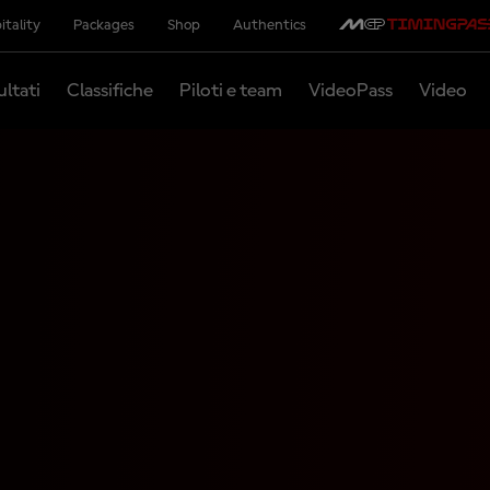
itality
Packages
Shop
Authentics
ultati
Classifiche
Piloti e team
VideoPass
Video