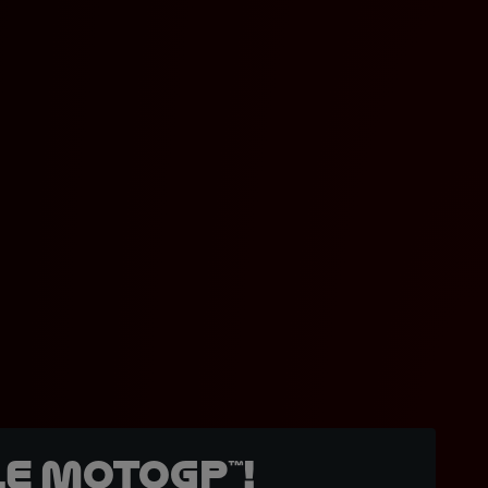
e MotoGP™!