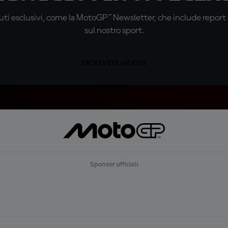
ti esclusivi, come la MotoGP™ Newsletter, che include report de
sul nostro sport.
ISCRIVITI GRATIS
Sponsor ufficiali