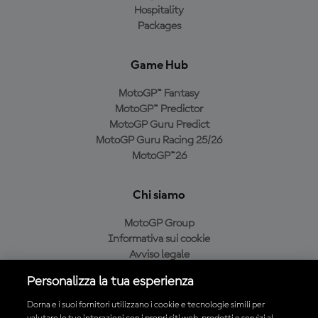
Hospitality
Packages
Game Hub
MotoGP™ Fantasy
MotoGP™ Predictor
MotoGP Guru Predict
MotoGP Guru Racing 25/26
MotoGP™26
Chi siamo
MotoGP Group
Informativa sui cookie
Avviso legale
Informativa sulla privacy
Personalizza la tua esperienza
Condizioni di acquisto
Dorna e i suoi fornitori utilizzano i cookie e tecnologie simili per