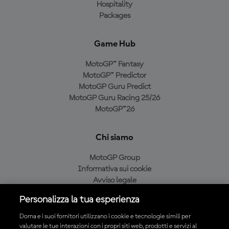
Hospitality
Packages
Game Hub
MotoGP™ Fantasy
MotoGP™ Predictor
MotoGP Guru Predict
MotoGP Guru Racing 25/26
MotoGP™26
Chi siamo
MotoGP Group
Informativa sui cookie
Avviso legale
Informativa sulla privacy
Personalizza la tua esperienza
Condizioni di acquisto
Dorna e i suoi fornitori utilizzano i cookie e tecnologie simili per
valutare le tue interazioni con i propri siti web, prodotti e servizi al