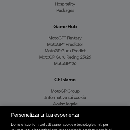
Hospitality
Packages
Game Hub
MotoGP™ Fantasy
MotoGP™ Predictor
MotoGP Guru Predict
MotoGP Guru Racing 25/26
MotoGP™26
Chi siamo
MotoGP Group
Informativa sui cookie
Avviso legale
Informativa sulla privacy
Personalizza la tua esperienza
Condizioni di acquisto
Dorna e i suoi fornitori utilizzano i cookie e tecnologie simili per