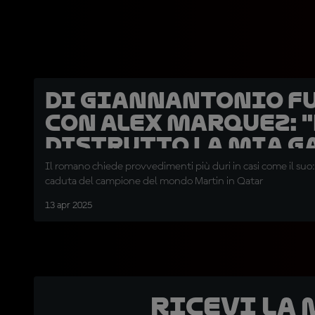
Di Giannantonio f
con Alex Marquez: 
distrutto la mia g
Il romano chiede provvedimenti più duri in casi come il suo:
caduta del campione del mondo Martin in Qatar
13 apr 2025
Ricevi la