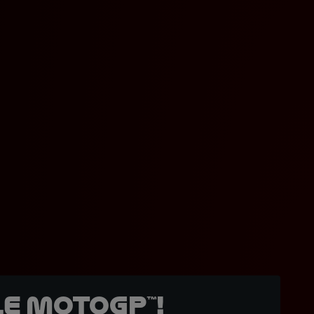
e MotoGP™!