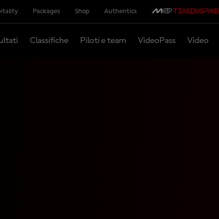
itality
Packages
Shop
Authentics
ultati
Classifiche
Piloti e team
VideoPass
Video