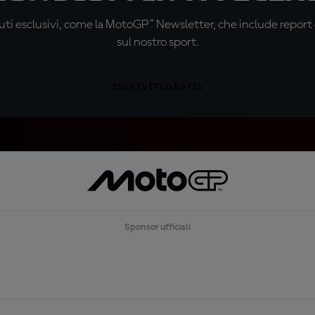
ti esclusivi, come la MotoGP™ Newsletter, che include report de
sul nostro sport.
ISCRIVITI GRATIS
Sponsor ufficiali