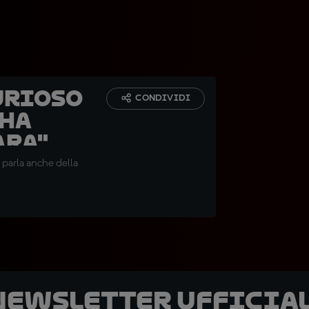
urioso
CONDIVIDI
"Ha
ara"
 parla anche della
 newsletter ufficial