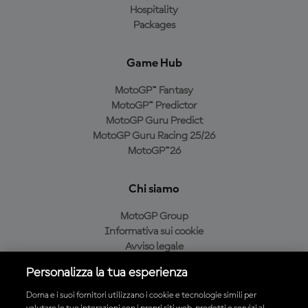
Hospitality
Packages
Game Hub
MotoGP™ Fantasy
MotoGP™ Predictor
MotoGP Guru Predict
MotoGP Guru Racing 25/26
MotoGP™26
Chi siamo
MotoGP Group
Informativa sui cookie
Avviso legale
Informativa sulla privacy
Personalizza la tua esperienza
Condizioni di acquisto
Dorna e i suoi fornitori utilizzano i cookie e tecnologie simili per