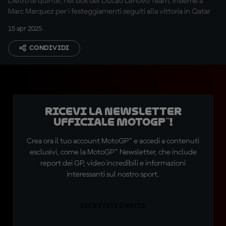
Dietro le quinte, nel box del Ducati Lenovo Team, insieme a
Marc Marquez per i festeggiamenti seguiti alla vittoria in Qatar
15 apr 2025
CONDIVIDI
Ricevi la newsletter
ufficiale MotoGP™!
Crea ora il tuo account MotoGP™ e accedi a contenuti
esclusivi, come la MotoGP™ Newsletter, che include
report dei GP, video incredibili e informazioni
interessanti sul nostro sport.
ISCRIVITI GRATIS