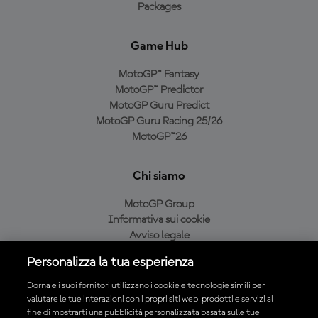
Packages
Game Hub
MotoGP™ Fantasy
MotoGP™ Predictor
MotoGP Guru Predict
MotoGP Guru Racing 25/26
MotoGP™26
Chi siamo
MotoGP Group
Informativa sui cookie
Avviso legale
Informativa sulla privacy
Personalizza la tua esperienza
Condizioni di acquisto
Dorna e i suoi fornitori utilizzano i cookie e tecnologie simili per
valutare le tue interazioni con i propri siti web, prodotti e servizi al
fine di mostrarti una pubblicità personalizzata basata sulle tue