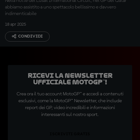
Nella notte del Lusail International Circuit, nel GP del Qatar
abbiamo assistito a uno spettacolo bellissimo e davvero
indimenticabile
18 apr 2025
CONDIVIDI
Ricevi la newsletter
ufficiale MotoGP™!
Crea ora il tuo account MotoGP™ e accedi a contenuti
esclusivi, come la MotoGP™ Newsletter, che include
report dei GP, video incredibili e informazioni
interessanti sul nostro sport.
ISCRIVITI GRATIS