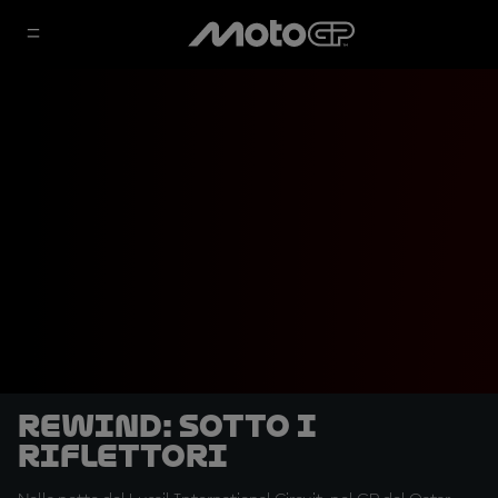
REWIND: sotto i
riflettori