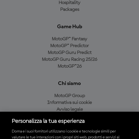
Hospitality
Packages
Game Hub
MotoGP™ Fantasy
MotoGP™ Predictor
MotoGP Guru Predict
MotoGP Guru Racing 25/26
MotoGP™26
Chi siamo
MotoGP Group
Informativa sui cookie
Avviso legale
Informativa sulla privacy
Personalizza la tua esperienza
Condizioni di acquisto
Dorna e i suoi fornitori utilizzano i cookie e tecnologie simili per
valutare le tue interazioni con i propri siti web, prodotti e servizi al