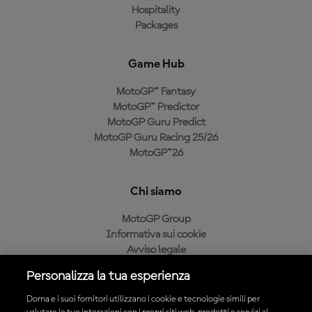
Hospitality
Packages
Game Hub
MotoGP™ Fantasy
MotoGP™ Predictor
MotoGP Guru Predict
MotoGP Guru Racing 25/26
MotoGP™26
Chi siamo
MotoGP Group
Informativa sui cookie
Avviso legale
Informativa sulla privacy
Personalizza la tua esperienza
Condizioni di acquisto
Dorna e i suoi fornitori utilizzano i cookie e tecnologie simili per