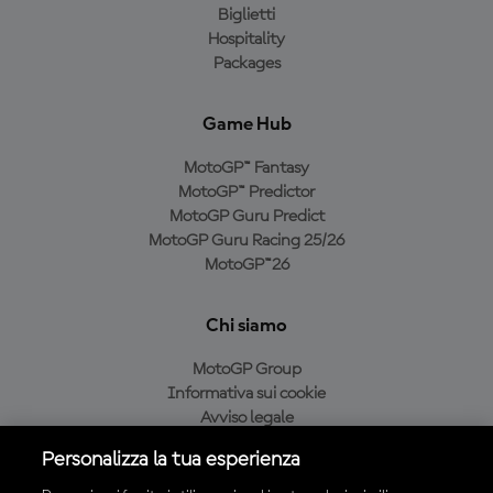
Biglietti
Hospitality
Packages
Game Hub
MotoGP™ Fantasy
MotoGP™ Predictor
MotoGP Guru Predict
MotoGP Guru Racing 25/26
MotoGP™26
Chi siamo
MotoGP Group
Informativa sui cookie
Avviso legale
Informativa sulla privacy
Personalizza la tua esperienza
Condizioni di acquisto