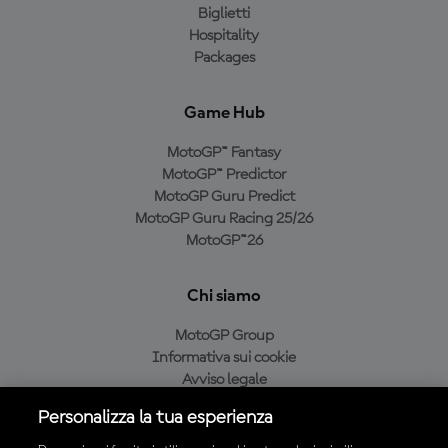
Biglietti
Hospitality
Packages
Game Hub
MotoGP™ Fantasy
MotoGP™ Predictor
MotoGP Guru Predict
MotoGP Guru Racing 25/26
MotoGP™26
Chi siamo
MotoGP Group
Informativa sui cookie
Avviso legale
Informativa sulla privacy
Personalizza la tua esperienza
Condizioni di acquisto