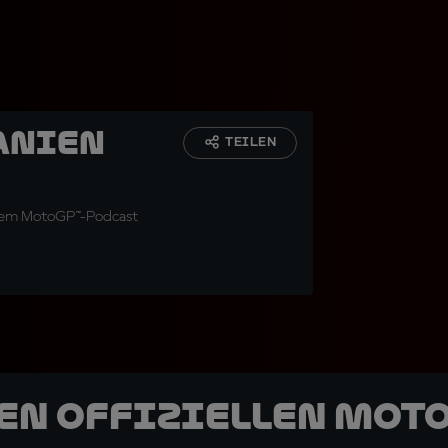
anien
TEILEN
 dem MotoGP™-Podcast
den offiziellen Mot