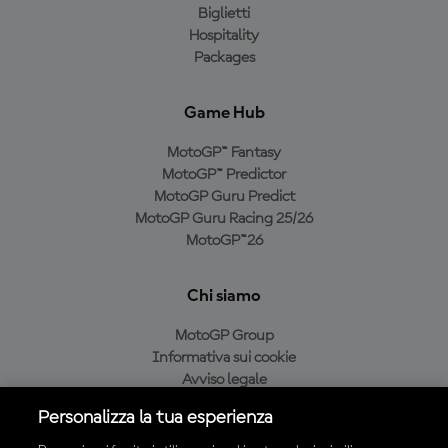
Biglietti
Hospitality
Packages
Game Hub
MotoGP™ Fantasy
MotoGP™ Predictor
MotoGP Guru Predict
MotoGP Guru Racing 25/26
MotoGP™26
Chi siamo
MotoGP Group
Informativa sui cookie
Avviso legale
Informativa sulla privacy
Personalizza la tua esperienza
Condizioni di acquisto