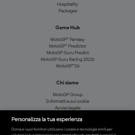
Hospitality
Packages
Game Hub
MotoGP™ Fantasy
MotoGP™ Predictor
MotoGP Guru Predict
MotoGP Guru Racing 25/26
MotoGP™26
Chi siamo
MotoGP Group
Informativa sui cookie
Avviso legale
Informativa sulla privacy
Personalizza la tua esperienza
Condizioni di acquisto
Dorna e i suoi fornitori utilizzano i cookie e tecnologie simili per