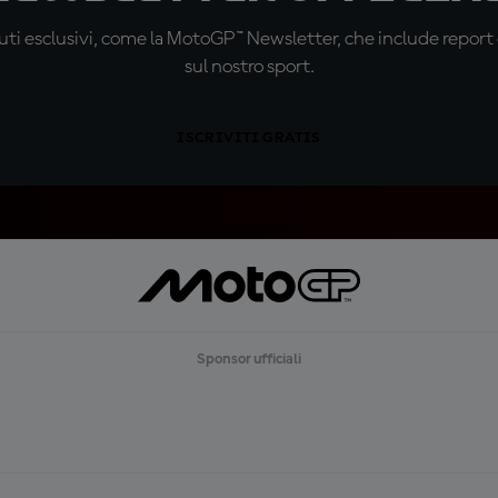
ti esclusivi, come la MotoGP™ Newsletter, che include report de
sul nostro sport.
ISCRIVITI GRATIS
Sponsor ufficiali