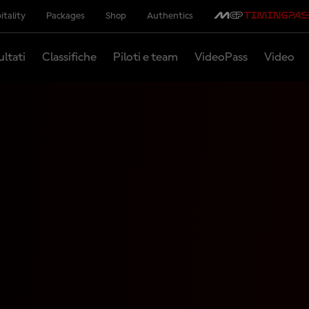
itality
Packages
Shop
Authentics
ultati
Classifiche
Piloti e team
VideoPass
Video