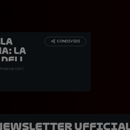
lla
CONDIVIDI
a: la
 della
ormance con i
 newsletter ufficial