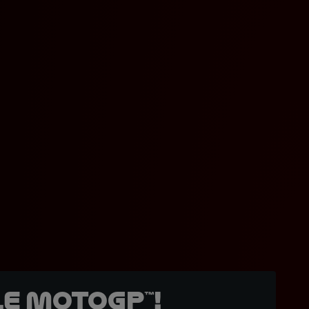
e MotoGP™!