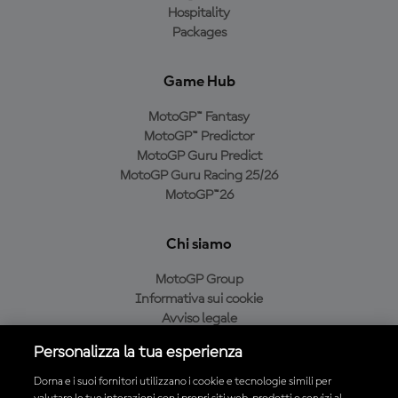
Hospitality
Packages
Game Hub
MotoGP™ Fantasy
MotoGP™ Predictor
MotoGP Guru Predict
MotoGP Guru Racing 25/26
MotoGP™26
Chi siamo
MotoGP Group
Informativa sui cookie
Avviso legale
Informativa sulla privacy
Personalizza la tua esperienza
Condizioni di acquisto
Dorna e i suoi fornitori utilizzano i cookie e tecnologie simili per