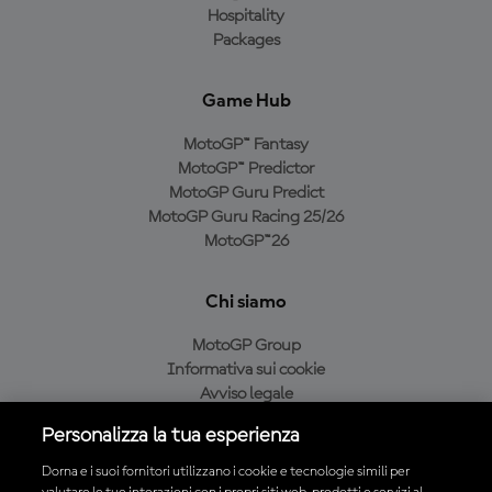
Hospitality
Packages
Game Hub
MotoGP™ Fantasy
MotoGP™ Predictor
MotoGP Guru Predict
MotoGP Guru Racing 25/26
MotoGP™26
Chi siamo
MotoGP Group
Informativa sui cookie
Avviso legale
Informativa sulla privacy
Personalizza la tua esperienza
Condizioni di acquisto
Dorna e i suoi fornitori utilizzano i cookie e tecnologie simili per