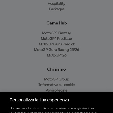
Hospitality
Packages
Game Hub
MotoGP™ Fantasy
MotoGP™ Predictor
MotoGP Guru Predict
MotoGP Guru Racing 25/26
MotoGP™26
Chi siamo
MotoGP Group
Informativa sui cookie
Avviso legale
Informativa sulla privacy
Personalizza la tua esperienza
Condizioni di acquisto
Dorna e i suoi fornitori utilizzano i cookie e tecnologie simili per