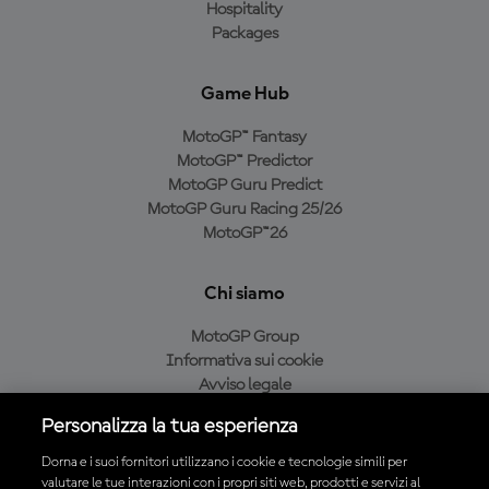
Hospitality
Packages
Game Hub
MotoGP™ Fantasy
MotoGP™ Predictor
MotoGP Guru Predict
MotoGP Guru Racing 25/26
MotoGP™26
Chi siamo
MotoGP Group
Informativa sui cookie
Avviso legale
Informativa sulla privacy
Personalizza la tua esperienza
Condizioni di acquisto
Dorna e i suoi fornitori utilizzano i cookie e tecnologie simili per
valutare le tue interazioni con i propri siti web, prodotti e servizi al