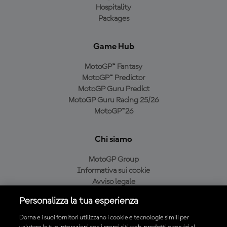
Hospitality
Packages
Game Hub
MotoGP™ Fantasy
MotoGP™ Predictor
MotoGP Guru Predict
MotoGP Guru Racing 25/26
MotoGP™26
Chi siamo
MotoGP Group
Informativa sui cookie
Avviso legale
Informativa sulla privacy
Personalizza la tua esperienza
Condizioni di acquisto
Dorna e i suoi fornitori utilizzano i cookie e tecnologie simili per