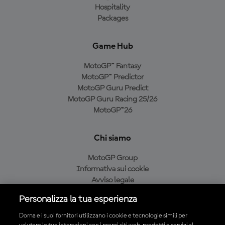
Hospitality
Packages
Game Hub
MotoGP™ Fantasy
MotoGP™ Predictor
MotoGP Guru Predict
MotoGP Guru Racing 25/26
MotoGP™26
Chi siamo
MotoGP Group
Informativa sui cookie
Avviso legale
Informativa sulla privacy
Personalizza la tua esperienza
Condizioni di acquisto
Dorna e i suoi fornitori utilizzano i cookie e tecnologie simili per