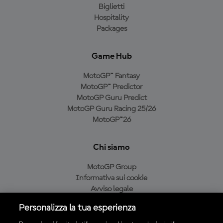
Biglietti
Hospitality
Packages
Game Hub
MotoGP™ Fantasy
MotoGP™ Predictor
MotoGP Guru Predict
MotoGP Guru Racing 25/26
MotoGP™26
Chi siamo
MotoGP Group
Informativa sui cookie
Avviso legale
Informativa sulla privacy
Personalizza la tua esperienza
Condizioni di acquisto