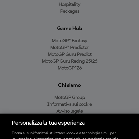
Hospitality
Packages
Game Hub
MotoGP™ Fantasy
MotoGP™ Predictor
MotoGP Guru Predict
MotoGP Guru Racing 25/26
MotoGP™26
Chi siamo
MotoGP Group
Informativa sui cookie
Avviso legale
Informativa sulla privacy
Personalizza la tua esperienza
Condizioni di acquisto
Dorna e i suoi fornitori utilizzano i cookie e tecnologie simili per