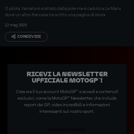
nonostante la
Il pilota Yamaha è scattato dalla pole ma è caduto a Le Mans
delusione nel GP di casa
dove un altro francese ha scritto una pagina di storia
12 mag 2025
CONDIVIDI
Ricevi la newsletter
ufficiale MotoGP™!
Crea ora il tuo account MotoGP™ e accedi a contenuti
esclusivi, come la MotoGP™ Newsletter, che include
report dei GP, video incredibili e informazioni
interessanti sul nostro sport.
ISCRIVITI GRATIS