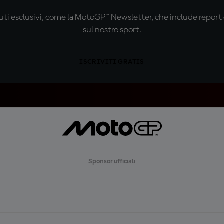
ti esclusivi, come la MotoGP™ Newsletter, che include report de
sul nostro sport.
ISCRIVITI GRATIS
Sponsor ufficiali