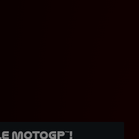
e MotoGP™!