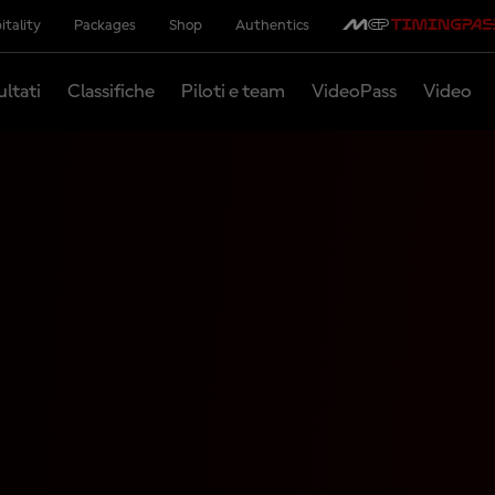
itality
Packages
Shop
Authentics
ultati
Classifiche
Piloti e team
VideoPass
Video