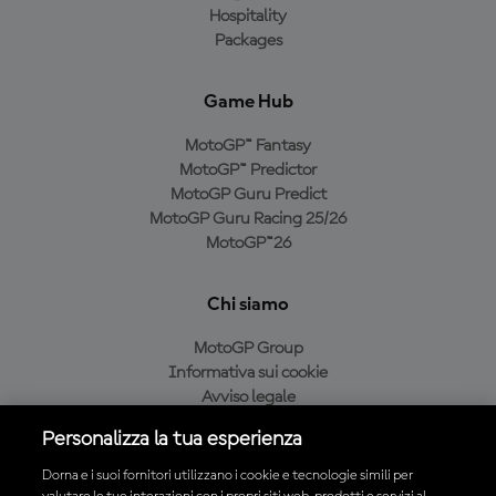
Hospitality
Packages
Game Hub
MotoGP™ Fantasy
MotoGP™ Predictor
MotoGP Guru Predict
MotoGP Guru Racing 25/26
MotoGP™26
Chi siamo
MotoGP Group
Informativa sui cookie
Avviso legale
Informativa sulla privacy
Personalizza la tua esperienza
Condizioni di acquisto
Dorna e i suoi fornitori utilizzano i cookie e tecnologie simili per