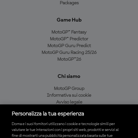
Packages
Game Hub
MotoGP™ Fantasy
MotoGP™ Predictor
MotoGP Guru Predict
MotoGP Guru Racing 25/26
MotoGP™26
Chi siamo
MotoGP Group
Informativa sui cookie
Avviso legale
Informativa sulla privacy
Personalizza la tua esperienza
Condizioni di acquisto
Dorna e i suoi fornitori utilizzano i cookie e tecnologie simili per
valutare le tue interazioni con i propri siti web, prodotti e servizi al
fine di mostrarti una pubblicità personalizzata basata sulle tue