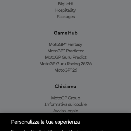
Biglietti
Hospitality
Packages
Game Hub
MotoGP™ Fantasy
MotoGP™ Predictor
MotoGP Guru Predict
MotoGP Guru Racing 25/26
MotoGP™26
Chi siamo
MotoGP Group
Informativa sui cookie
Avviso legale
Informativa sulla privacy
Personalizza la tua esperienza
Condizioni di acquisto