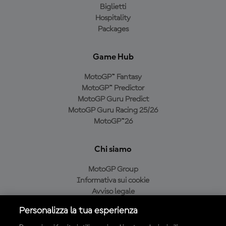
Biglietti
Hospitality
Packages
Game Hub
MotoGP™ Fantasy
MotoGP™ Predictor
MotoGP Guru Predict
MotoGP Guru Racing 25/26
MotoGP™26
Chi siamo
MotoGP Group
Informativa sui cookie
Avviso legale
Informativa sulla privacy
Personalizza la tua esperienza
Condizioni di acquisto