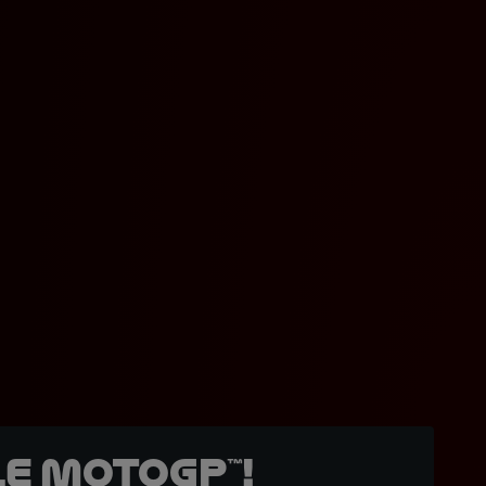
e MotoGP™!