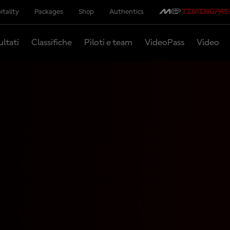
itality
Packages
Shop
Authentics
ultati
Classifiche
Piloti e team
VideoPass
Video