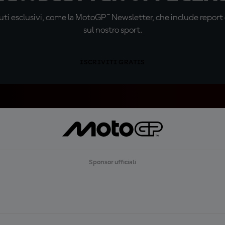
ti esclusivi, come la MotoGP™ Newsletter, che include report de
sul nostro sport.
ISCRIVITI GRATIS
Sponsor ufficiali