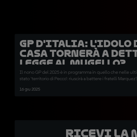
GP d'Italia: l'idolo 
casa tornerà a det
legge al Mugello?
Il nono GP del 2025 è in programma in quello che nelle ulti
stato 'territorio di Pecco': riuscirà a battere i fratelli Marquez
16 giu 2025
Ricevi la