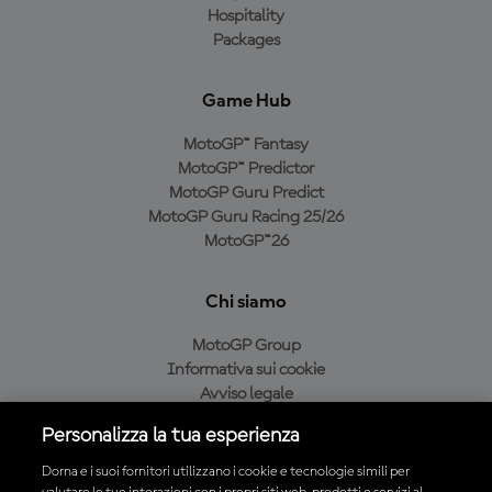
Hospitality
Packages
Game Hub
MotoGP™ Fantasy
MotoGP™ Predictor
MotoGP Guru Predict
MotoGP Guru Racing 25/26
MotoGP™26
Chi siamo
MotoGP Group
Informativa sui cookie
Avviso legale
Informativa sulla privacy
Personalizza la tua esperienza
Condizioni di acquisto
Dorna e i suoi fornitori utilizzano i cookie e tecnologie simili per