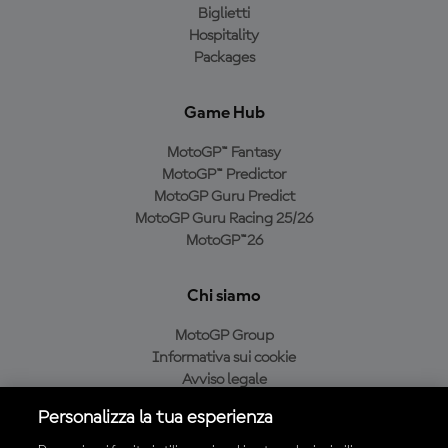
Biglietti
Hospitality
Packages
Game Hub
MotoGP™ Fantasy
MotoGP™ Predictor
MotoGP Guru Predict
MotoGP Guru Racing 25/26
MotoGP™26
Chi siamo
MotoGP Group
Informativa sui cookie
Avviso legale
Informativa sulla privacy
Personalizza la tua esperienza
Condizioni di acquisto