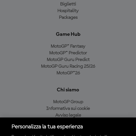
Biglietti
Hospitality
Packages
Game Hub
MotoGP™ Fantasy
MotoGP™ Predictor
MotoGP Guru Predict
MotoGP Guru Racing 25/26
MotoGP™26
Chi siamo
MotoGP Group
Informativa sui cookie
Avviso legale
Informativa sulla privacy
Personalizza la tua esperienza
Condizioni di acquisto