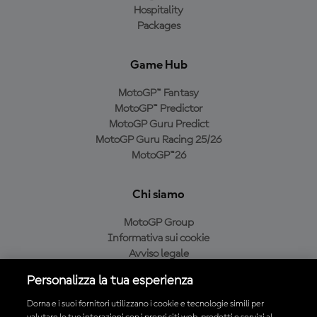
Hospitality
Packages
Game Hub
MotoGP™ Fantasy
MotoGP™ Predictor
MotoGP Guru Predict
MotoGP Guru Racing 25/26
MotoGP™26
Chi siamo
MotoGP Group
Informativa sui cookie
Avviso legale
Informativa sulla privacy
Personalizza la tua esperienza
Condizioni di acquisto
Dorna e i suoi fornitori utilizzano i cookie e tecnologie simili per