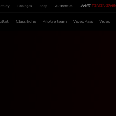
itality
Packages
Shop
Authentics
ultati
Classifiche
Piloti e team
VideoPass
Video