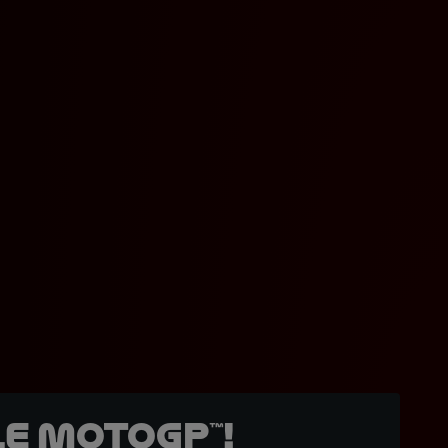
e MotoGP™!