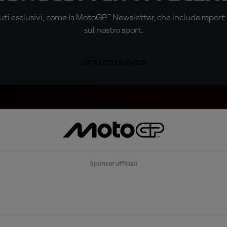
ti esclusivi, come la MotoGP™ Newsletter, che include report de
sul nostro sport.
ISCRIVITI GRATIS
Sponsor ufficiali