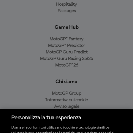
Hospitality
Packages
Game Hub
MotoGP™ Fantasy
MotoGP™ Predictor
MotoGP Guru Predict
MotoGP Guru Racing 25/26
MotoGP™26
Chi siamo
MotoGP Group
Informativa sui cookie
Avviso legale
Informativa sulla privacy
Personalizza la tua esperienza
Condizioni di acquisto
Dorna e i suoi fornitori utilizzano i cookie e tecnologie simili per